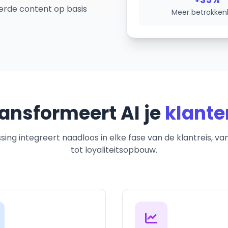
erde content op basis
Meer betrokken
ransformeert AI je
klante
ing integreert naadloos in elke fase van de klantreis, va
tot loyaliteitsopbouw.