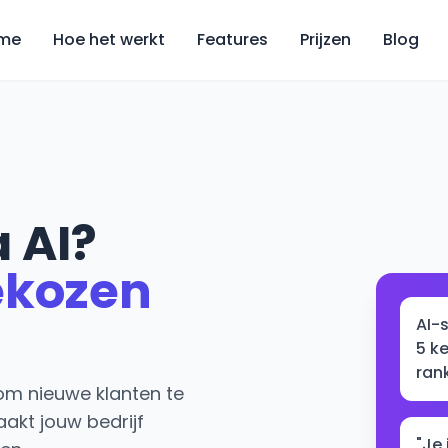
me
Hoe het werkt
Features
Prijzen
Blog
 AI?
ekozen
AI-
5 k
ran
om nieuwe klanten te
akt jouw bedrijf
"Je