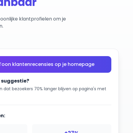
anbaar
nlijke klantprofielen om je
n.
 Toon klantenrecensies op je homepage
suggestie?
n dat bezoekers 70% langer blijven op pagina's met
n:
+27%