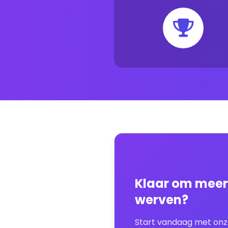
Klaar om meer 
werven?
Start vandaag met onz