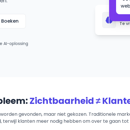
en.
web
93%
 Boeken
Te v
e AI-oplossing
bleem:
Zichtbaarheid ≠ Klant
 worden gevonden, maar niet gekozen. Traditionele mark
, terwijl klanten meer nodig hebben om over te gaan to