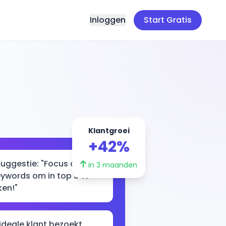
Inloggen
Start Gratis
Klantgroei
+42%
suggestie: "Focus op deze
in 3 maanden
eywords om in top 3 te
ken!"
 ideale klant bezoekt