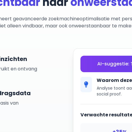
chtbaar
naar
onweersta
eert geavanceerde zoekmachineoptimalisatie met persoo
iet alleen vindbaar, maar ook onweerstaanbaar te make
inzichten
AI-suggestie:
ruikt en ontvang
Waarom deze 
Analyse toont aa
edragsdata
social proof.
asis van
Verwachte resultate
+35%