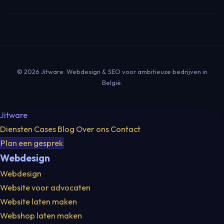
Wij werken platformonafhankelijk en kiezen het CMS dat het
of meertaligheid kunnen tot 12 weken duren. We leveren
beste past bij uw situatie. Voor de meeste Belgische
altijd een concreet tijdschema vóór de start.
dienstverlenende bedrijven is WordPress met Elementor of
een headless setup de sterkste keuze. Voor e-commerce
adviseren wij Shopify of WooCommerce. Het platform is een
middel, geen doel op zich.
© 2026 Jitware. Webdesign & SEO voor ambitieuze bedrijven in
België.
Jitware
Diensten
Cases
Blog
Over ons
Contact
Plan een gesprek
Webdesign
Webdesign
Website voor advocaten
Website laten maken
Webshop laten maken