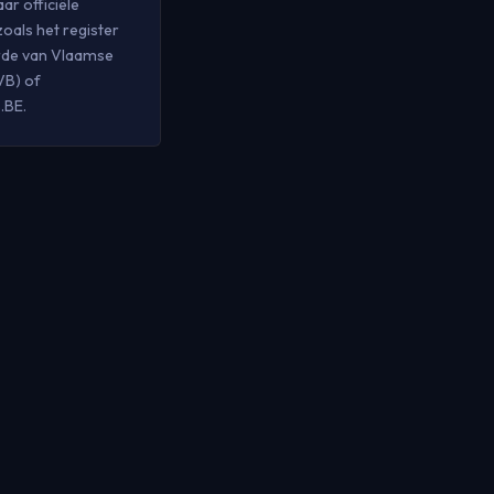
ar officiële
oals het register
rde van Vlaamse
VB) of
.BE.