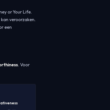
ney or Your Life.
e kan veroorzaken.
or een
orthiness
. Voor
tativeness