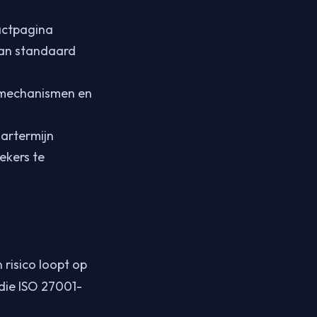
tactpagina
 van standaard
smechanismen en
aartermijn
ekers te
risico loopt op
 die ISO 27001-