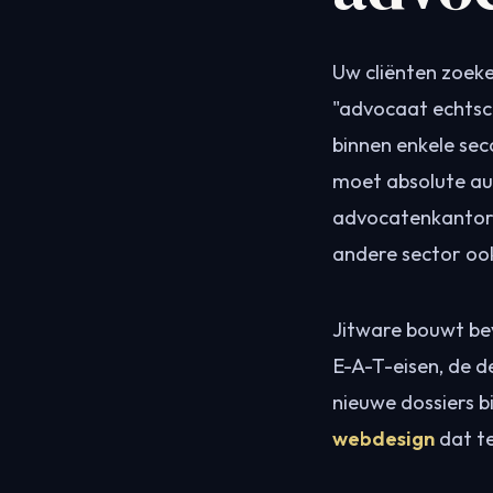
Uw cliënten zoeken
"advocaat echtsc
binnen enkele se
moet absolute aut
advocatenkantore
andere sector oo
Jitware bouwt be
E-A-T-eisen, de d
nieuwe dossiers 
webdesign
dat te