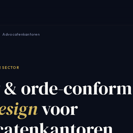
Advocatenkantoren
R SECTOR
g & orde-conform
esign
voor
catenkantoren