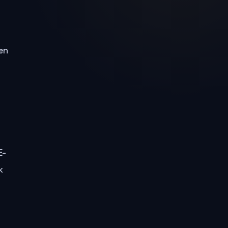
en
E-
k