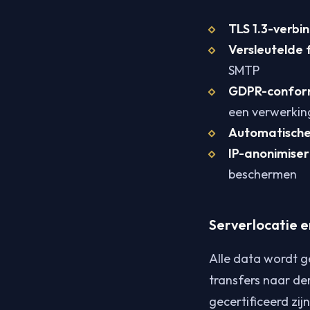
TLS 1.3-verbi
Versleutelde 
SMTP
GDPR-confor
een verwerkin
Automatische
IP-anonimiser
beschermen
Serverlocatie e
Alle data wordt 
transfers naar de
gecertificeerd zi