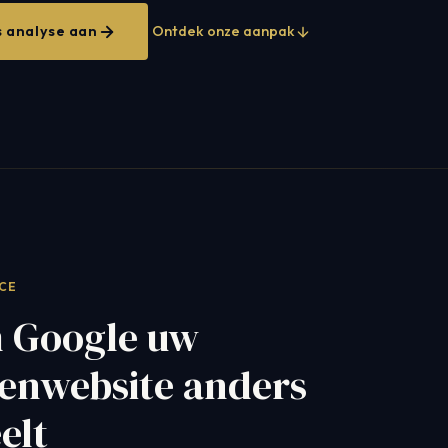
s analyse aan
Ontdek onze aanpak
CE
 Google uw
enwebsite anders
elt