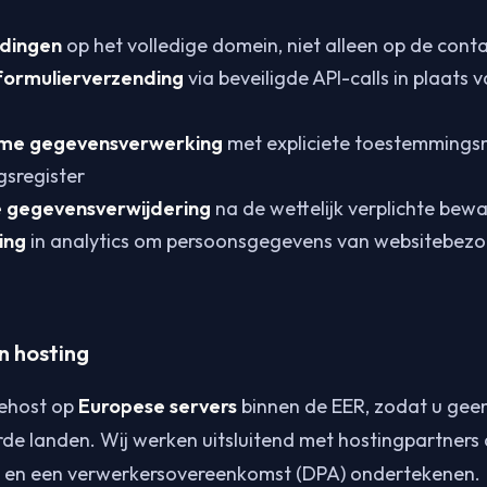
ndingen
op het volledige domein, niet alleen op de con
formulierverzending
via beveiligde API-calls in plaats
me gegevensverwerking
met expliciete toestemming
gsregister
 gegevensverwijdering
na de wettelijk verplichte bew
ing
in analytics om persoonsgegevens van websitebezo
n hosting
gehost op
Europese servers
binnen de EER, zodat u geen 
rde landen. Wij werken uitsluitend met hostingpartners
jn en een verwerkersovereenkomst (DPA) ondertekenen.