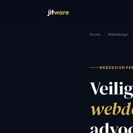
jit
ware
Home
›
Webdesign
›
WEBDESIGN PE
Veili
webd
advo