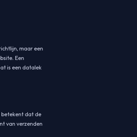
chtlijn, maar een
bsite. Een
at is een datalek
t betekent dat de
ment van verzenden