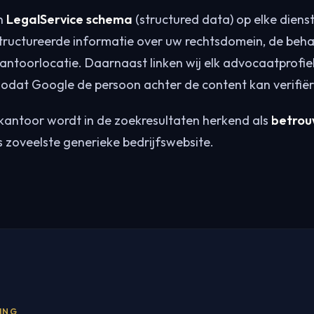
n
LegalService schema
(structured data) op elke dien
tructureerde informatie over uw rechtsdomein, de beh
ntoorlocatie. Daarnaast linken wij elk advocaatprofiel 
zodat Google de persoon achter de content kan verifiër
 kantoor wordt in de zoekresultaten herkend als
betrou
als zoveelste generieke bedrijfswebsite.
GING