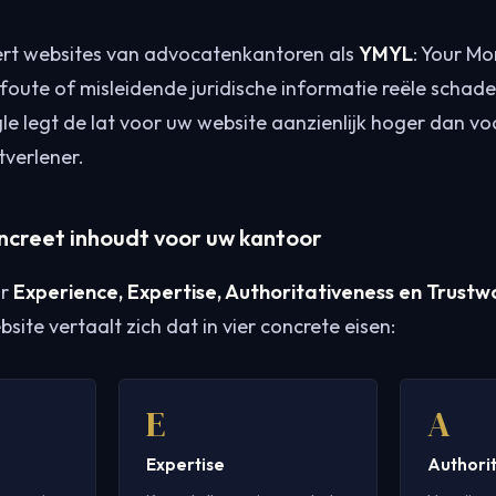
ert websites van advocatenkantoren als
YMYL
: Your Mo
foute of misleidende juridische informatie reële schad
e legt de lat voor uw website aanzienlijk hoger dan vo
verlener.
ncreet inhoudt voor uw kantoor
or
Experience, Expertise, Authoritativeness en Trustw
ite vertaalt zich dat in vier concrete eisen:
E
A
Expertise
Authori