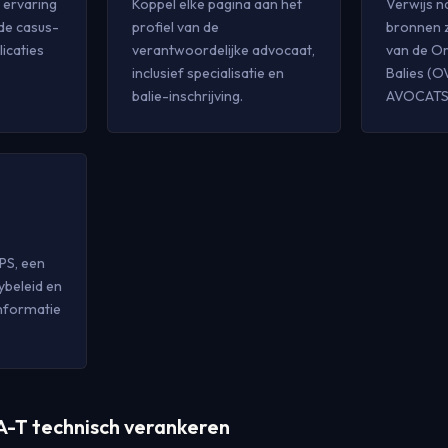
 ervaring
Koppel elke pagina aan het
Verwijs na
de casus-
profiel van de
bronnen z
licaties
verantwoordelijke advocaat,
van de O
inclusief specialisatie en
Balies (O
balie-inschrijving.
AVOCATS
PS, een
ybeleid en
informatie
A-T technisch verankeren