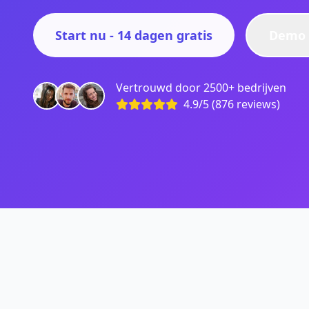
Start nu - 14 dagen gratis
Demo 
Vertrouwd door 2500+ bedrijven
4.9/5 (876 reviews)