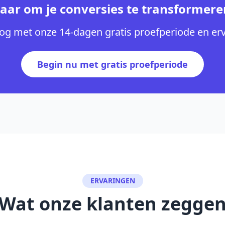
laar om je conversies te transformere
og met onze 14-dagen gratis proefperiode en erva
Begin nu met gratis proefperiode
ERVARINGEN
Wat onze klanten zegge