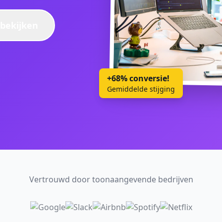
bekijken
+68% conversie!
Gemiddelde stijging
Vertrouwd door toonaangevende bedrijven