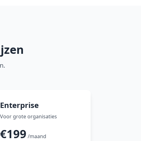
ijzen
n.
Enterprise
Voor grote organisaties
€199
/maand