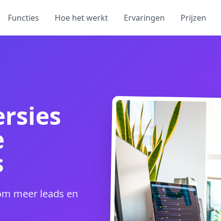
Functies
Hoe het werkt
Ervaringen
Prijzen
rsies
e
s
om meer leads en