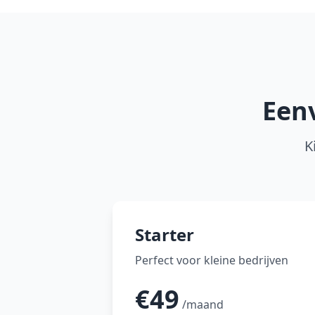
Eenv
K
Starter
Perfect voor kleine bedrijven
€49
/maand