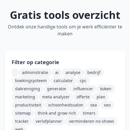
Gratis tools overzicht
Ontdek onze handige tools om je werk efficiënter te
maken
Filter op categorie
administratie
ai
analyse
bedrijf
boekingsysteem
calculator
cpc
dakreiniging
generator
influencer
koken
marketing
meta analyzer
offerte
plan
productiviteit
schoonheidssalon
sea
seo
sitemap
think and grow rich
timers
tracker
verlofplanner
verminderen no-shows
web