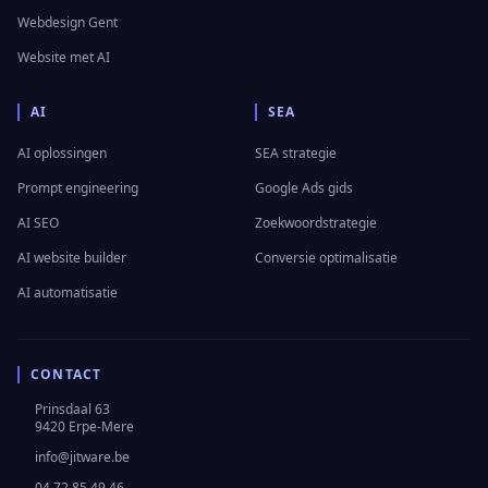
Webdesign Gent
Website met AI
AI
SEA
AI oplossingen
SEA strategie
Prompt engineering
Google Ads gids
AI SEO
Zoekwoordstrategie
AI website builder
Conversie optimalisatie
AI automatisatie
CONTACT
Prinsdaal 63
9420 Erpe-Mere
info@jitware.be
04 72 85 49 46